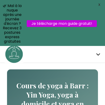
X
🌿 Mal à la
nuque
après une
journée
d'écran ?
Je télécharge mon guide gratuit!
Recevez 3
postures
express
gratuites
Cours de yoga à Barr :
Yin Yoga, yoga à
domicile et yoga en