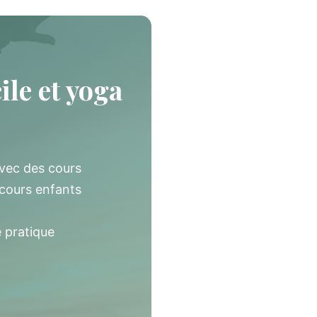
ile et yoga
avec des cours
 cours enfants
e pratique