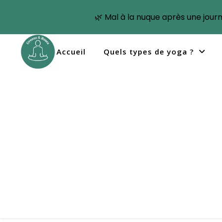
🌿 Mal à la nuque après une jour
Accueil
Quels types de yoga ?