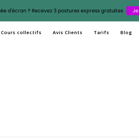
née d'écran ? Recevez 3 postures express gratuites
Je
Cours collectifs
Avis Clients
Tarifs
Blog