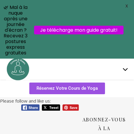
X
🌿 Mal à la
nuque
après une
journée
d'écran ?
Je télécharge mon guide gratuit!
Recevez 3
postures
express
gratuites
Réservez Votre Cours de Yoga
Please follow and like us:
ABONNEZ-VOUS
À LA