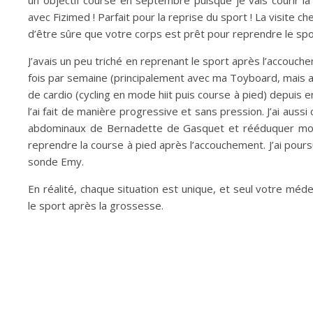
un objectif course en septembre puisque je vais courir l
avec Fizimed ! Parfait pour la reprise du sport ! La visite c
d’être sûre que votre corps est prêt pour reprendre le sp
J’avais un peu triché en reprenant le sport après l’accouc
fois par semaine (principalement avec ma Toyboard, mais aus
de cardio (cycling en mode hiit puis course à pied) depuis 
l’ai fait de manière progressive et sans pression. J’ai aus
abdominaux de Bernadette de Gasquet et rééduquer mon p
reprendre la course à pied après l’accouchement. J’ai pours
sonde Emy.
En réalité, chaque situation est unique, et seul votre mé
le sport après la grossesse.