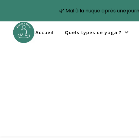
🌿 Mal à la nuque après une jour
Accueil
Quels types de yoga ?