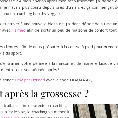
ossesse ? 4 mois environ après mon accouchement, j’ai décidé de
e
, je n’avais plus couru depuis près d’un an, et ça commençait
nd on a un blog healthy veggie !!!
 et arriver à une nouvelle blessure, j’ai donc décidé de suivre u
g avec
Fizimed
afin de sortir un peu de ma zone de confort tout
 clientes afin de nous préparer à la course à pied pour prendre
rs du sport.
d’entraîner votre périnée à la maison et de manière ludique via
ur entretenir son périnée après !
la sonde
Emy par Fizimed
avec le code FK4QA4SEQ.
 après la grossesse ?
raitant afin d’obtenir un certificat
s allez le voir, le coaching va mener à