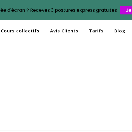
née d'écran ? Recevez 3 postures express gratuites
Je
Cours collectifs
Avis Clients
Tarifs
Blog