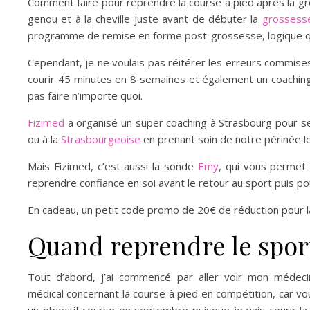
Comment faire pour reprendre la course à pied après la gr
genou et à la cheville juste avant de débuter la
grossess
programme de remise en forme post-grossesse, logique qua
Cependant, je ne voulais pas réitérer les erreurs commises
courir 45 minutes en 8 semaines et également un coachin
pas faire n’importe quoi.
Fizimed
a organisé un super coaching à Strasbourg pour ses
ou à la
Strasbourgeoise
en prenant soin de notre périnée lo
Mais Fizimed, c’est aussi la sonde
Emy
, qui vous permet 
reprendre confiance en soi avant le retour au sport puis po
En cadeau, un petit code promo de 20€ de réduction pour 
Quand reprendre le sport
Tout d’abord, j’ai commencé par aller voir mon médecin t
médical concernant la course à pied en compétition, car vou