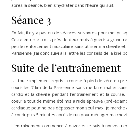
après la séance, bien s’hydrater dans l’heure qui suit.
Séance 3
En fait, il n’y a pas eu de séances suivantes pour moi pui
Cette entorse a mis près de deux mois à guérir à grand ren
peu le renforcement musculaire sans utiliser ma cheville et 
Parisienne. J’ai donc suivi à la lettre les conseils de la kiné
Suite de l’entraînement
J’ai tout simplement repris la course à pied de zéro ou p
courir les 7 km de la Parisienne sans me faire mal et san
cardio et la cheville pendant l’entraînement et la cours
coeur a tout de même été mis a rude épreuve (pré-éclam
cardiaque pour ne pas dépasser mon seuil max. Je marche
à courir puis 5 minutes après le run pour ménager ma chevil
L’entraînement commence à payer et je suis à nouveau en