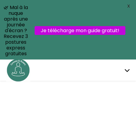
X
🌿 Mal à la
nuque
après une
journée
d'écran ?
Je télécharge mon guide gratuit!
Recevez 3
postures
express
gratuites