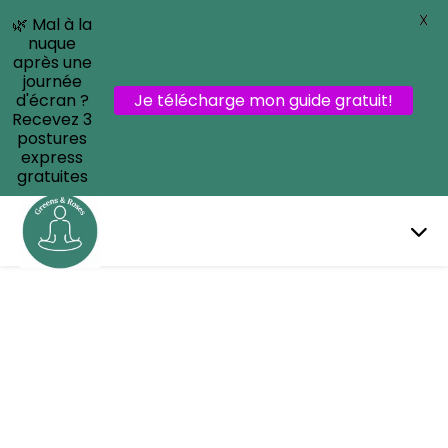
X
🌿 Mal à la
nuque
après une
journée
d'écran ?
Je télécharge mon guide gratuit!
Recevez 3
postures
express
gratuites