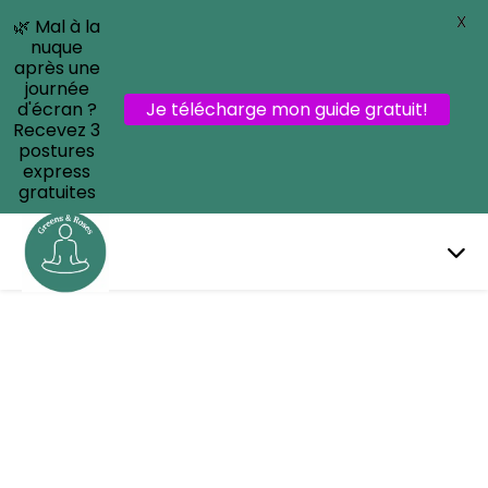
X
🌿 Mal à la
nuque
après une
journée
d'écran ?
Je télécharge mon guide gratuit!
Recevez 3
postures
express
gratuites