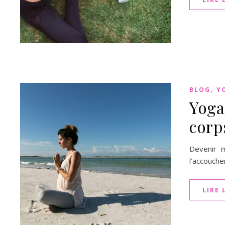
,
BLOG
Y
Yoga
corp
Devenir 
l’accouch
LIRE 