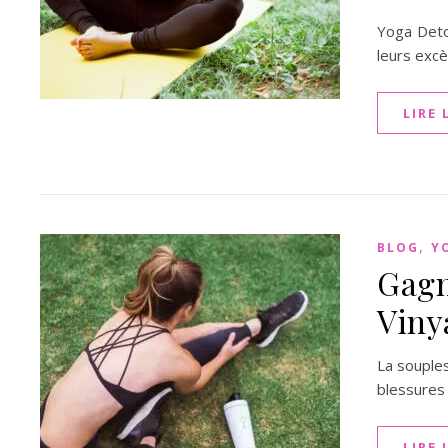
Yoga Deto
leurs excè
LIRE 
,
BLOG
Y
Gagn
Viny
La souples
blessures
LIRE 