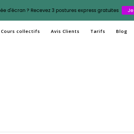
née d'écran ? Recevez 3 postures express gratuites
Je
Cours collectifs
Avis Clients
Tarifs
Blog