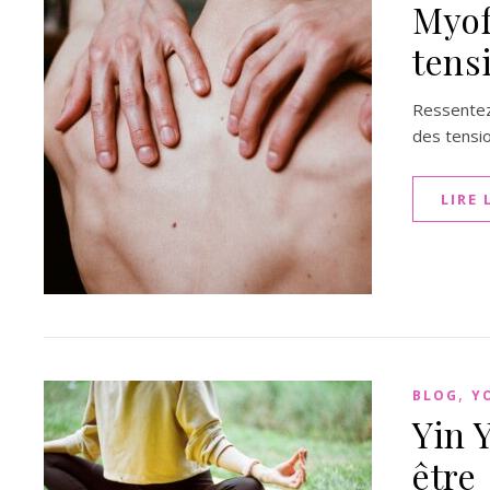
Myof
tens
Ressentez
des tensio
LIRE 
,
BLOG
Y
Yin 
être