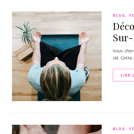
,
BLOG
Y
Déco
Sur-
Vous cher
clé. Cette
LIRE 
,
BLOG
Y