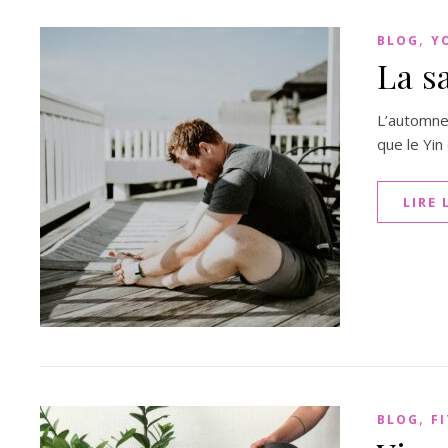
,
BLOG
Y
La s
L’automne 
que le Yin
LIRE 
,
BLOG
F