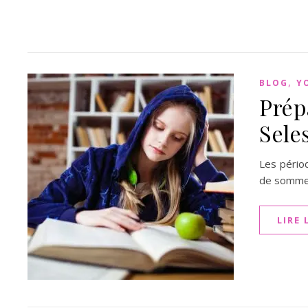
,
BLOG
Y
Prép
Sele
Les pério
de sommeil
LIRE 